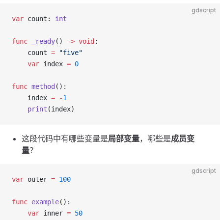
gdscript
var
 count: 
int
func
 _ready
() 
->
 void
:
    count 
=
 "five"
    var
 index 
=
 0
func
 method
():
    index 
=
 -
1
    print
(index)
这段代码中有哪些变量是
局部变量
，哪些是
成员变
量
？
gdscript
var
 outer 
=
 100
func
 example
():
    var
 inner 
=
 50