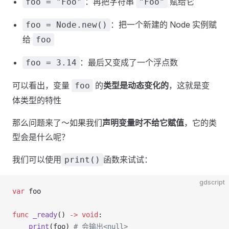
：再把字符串
赋给它
foo = "Foo"
"Foo"
：把一个新建的 Node 实例赋
foo = Node.new()
给
foo
：最后又变成了一个浮点数
foo = 3.14
可以看出，变量
的
类型是动态变化的
，这就是变
foo
体类型的特性
那么问题来了～如果我们
声明变量时不给它赋值
，它的类
型会是什么呢？
我们可以使用
函数来试试：
print()
gdscript
var
 foo
func
 _ready
() 
->
 void
:
    print
(foo) 
# 会输出<null>