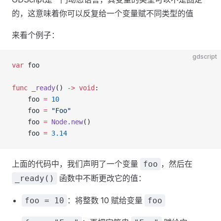
的，这意味着你可以反复给一个变量赋不同类型的值
来看个例子：
gdscript
var
 foo
func
 _ready
() 
->
 void
:
    foo 
=
 10
    foo 
=
 "Foo"
    foo 
=
 Node
.
new
()
    foo 
=
 3.14
上面的代码中，我们声明了一个变量
，然后在
foo
函数中不断更改它的值：
_ready()
：将整数 10 赋给变量
foo = 10
foo