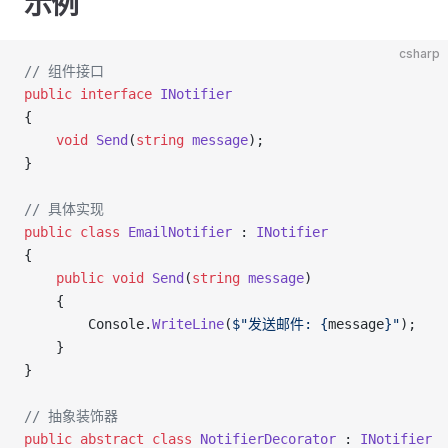
示例
csharp
// 组件接口
public
 interface
 INotifier
{
    void
 Send
(
string
 message
);
}
// 具体实现
public
 class
 EmailNotifier
 : 
INotifier
{
    public
 void
 Send
(
string
 message
)
    {
        Console.
WriteLine
(
$"发送邮件: {
message
}"
);
    }
}
// 抽象装饰器
public
 abstract
 class
 NotifierDecorator
 : 
INotifier