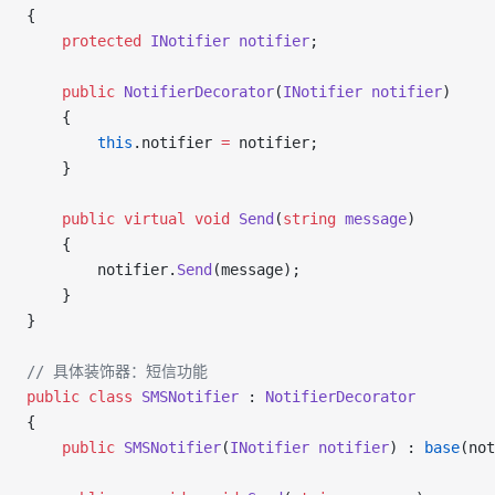
{
    protected
 INotifier
 notifier
;
    public
 NotifierDecorator
(
INotifier
 notifier
)
    {
        this
.notifier 
=
 notifier;
    }
    public
 virtual
 void
 Send
(
string
 message
)
    {
        notifier.
Send
(message);
    }
}
// 具体装饰器：短信功能
public
 class
 SMSNotifier
 : 
NotifierDecorator
{
    public
 SMSNotifier
(
INotifier
 notifier
) : 
base
(not