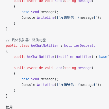
    public
 override
 void
 Send
(
string
 message
)
    {
        base
.
Send
(message);
        Console.
WriteLine
(
$"发送短信: {
message
}"
);
    }
}
// 具体装饰器：微信功能
public
 class
 WeChatNotifier
 : 
NotifierDecorator
{
    public
 WeChatNotifier
(
INotifier
 notifier
) : 
base
(
    public
 override
 void
 Send
(
string
 message
)
    {
        base
.
Send
(message);
        Console.
WriteLine
(
$"发送微信: {
message
}"
);
    }
}
使用