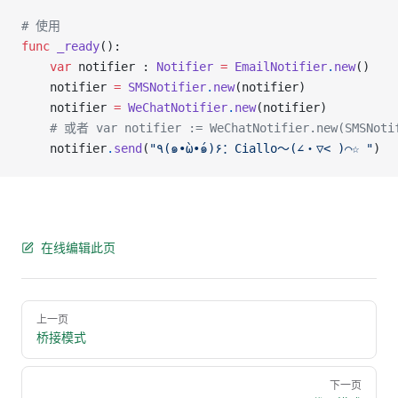
# 使用
func
 _ready
():
    var
 notifier : 
Notifier
 =
 EmailNotifier
.
new
()
    notifier 
=
 SMSNotifier
.
new
(notifier)
    notifier 
=
 WeChatNotifier
.
new
(notifier)
    # 或者 var notifier := WeChatNotifier.new(SMSNotif
    notifier
.
send
(
"٩(๑•̀ω•́๑)۶：Ciallo～(∠・▽< )⌒☆ "
)
在线编辑此页
Pager
上一页
桥接模式
下一页