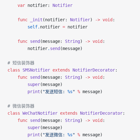
    var
 notifier: 
Notifier
    func
 _init
(notifier: 
Notifier
) 
->
 void
:
        self.
notifier 
=
 notifier
    func
 send
(message: 
String
) 
->
 void
:
        notifier
.
send
(message)
# 短信装饰器
class
 SMSNotifier
 extends
 NotifierDecorator
:
    func
 send
(message: 
String
) 
->
 void
:
        super
(message)
        print
(
"发送短信: 
%s
"
 %
 message)
# 微信装饰器
class
 WeChatNotifier
 extends
 NotifierDecorator
:
    func
 send
(message: 
String
) 
->
 void
:
        super
(message)
        print
(
"发送微信: 
%s
"
 %
 message)