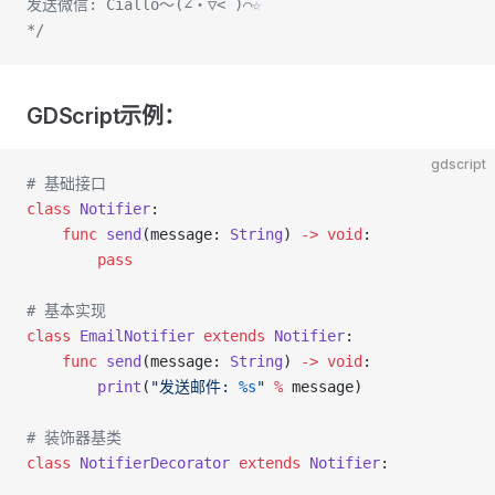
发送微信: Ciallo～(∠・▽< )⌒☆
*/
GDScript示例：
gdscript
# 基础接口
class
 Notifier
:
    func
 send
(message: 
String
) 
->
 void
:
        pass
# 基本实现
class
 EmailNotifier
 extends
 Notifier
:
    func
 send
(message: 
String
) 
->
 void
:
        print
(
"发送邮件: 
%s
"
 %
 message)
# 装饰器基类
class
 NotifierDecorator
 extends
 Notifier
: