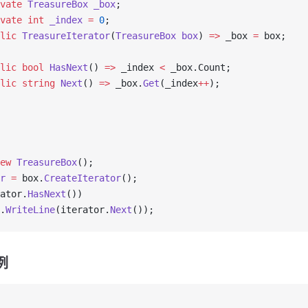
vate
 TreasureBox
 _box
;
vate
 int
 _index
 =
 0
;
lic
 TreasureIterator
(
TreasureBox
 box
) 
=>
 _box 
=
 box;
lic
 bool
 HasNext
() 
=>
 _index 
<
 _box.Count;
lic
 string
 Next
() 
=>
 _box.
Get
(_index
++
);
ew
 TreasureBox
();
r
 =
 box.
CreateIterator
();
ator.
HasNext
())
.
WriteLine
(iterator.
Next
());
例