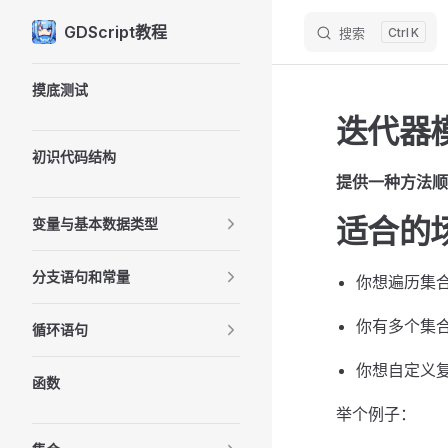
GDScript教程
搜索
K
Skip to content
Sidebar Navigation
摸底测试
迭代器
初识代码结构
提供一种方法顺
适合的
变量与基本数据类型
分支语句和常量
你想遍历集
你有多个集合类
循环语句
你想自定义
函数
举个例子：