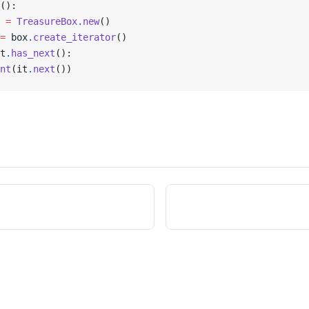
():
 
=
 TreasureBox
.
new
()
=
 box
.
create_iterator
()
t
.
has_next
():
nt
(it
.
next
())