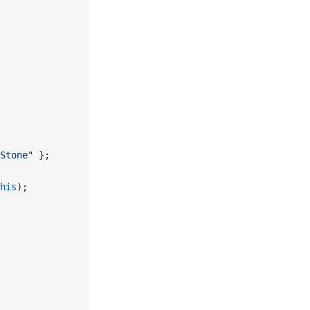
Stone"
 };
his
);