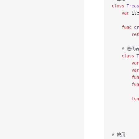
class
 Treas
    var
 ite
    func
 cr
        ret
    # 迭代
    class
 T
        var
        var
        fun
        fun
           
        fun
           
           
           
# 使用