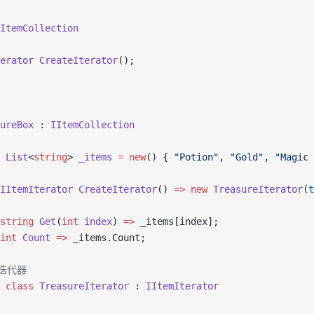
ItemCollection
erator
 CreateIterator
();
ureBox
 : 
IItemCollection
 List
<
string
> 
_items
 =
 new
() { 
"Potion"
, 
"Gold"
, 
"Magic 
IItemIterator
 CreateIterator
() 
=>
 new
 TreasureIterator
(
t
string
 Get
(
int
 index
) 
=>
 _items[index];
int
 Count
 =>
 _items.Count;
体迭代器
 class
 TreasureIterator
 : 
IItemIterator