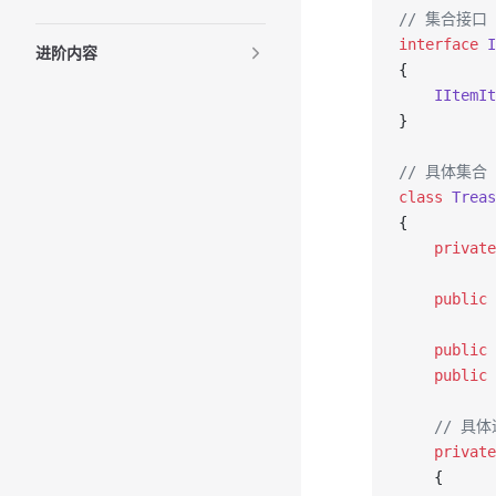
// 集合接口
interface
 I
进阶内容
{
    IItemIt
}
// 具体集合
class
 Treas
{
    private
    public
 
    public
 
    public
 
    // 具
    private
    {