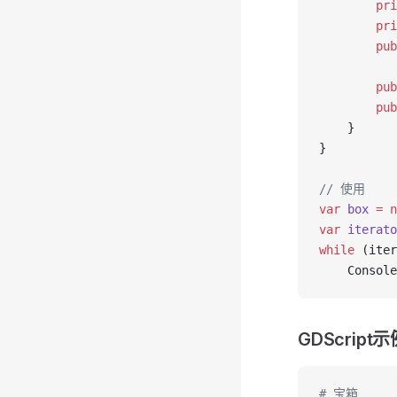
        pri
        pri
        pub
        pub
        pub
    }
}
// 使用
var
 box
 =
 n
var
 iterato
while
 (iter
    Console
GDScript示
# 宝箱