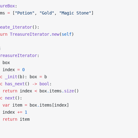
ureBox
:
ms 
=
 [
"Potion"
, 
"Gold"
, 
"Magic Stone"
]
eate_iterator
():
urn
 TreasureIterator
.
new
(
self
)
器
reasureIterator
:
 box
 index 
=
 0
c
 _init
(b): box 
=
 b
c
 has_next
() 
->
 bool
:
 return
 index 
<
 box
.
items
.
size
()
c
 next
():
 var
 item 
=
 box
.
items[index]
 index 
+=
 1
 return
 item