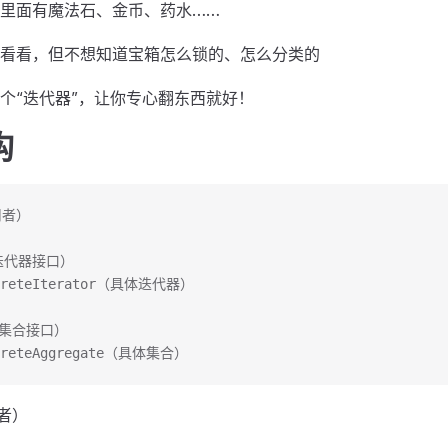
里面有魔法石、金币、药水……
看看，但不想知道宝箱怎么锁的、怎么分类的
个“迭代器”，让你专心翻东西就好！
构
用者）
（迭代器接口）
ncreteIterator（具体迭代器）
e（集合接口）
ncreteAggregate（具体集合）
用者）